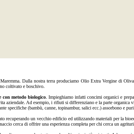
 Maremma. Dalla nostra terra produciamo Olio Extra Vergine di Oliva B
reno coltivato e boschivo.
e con metodo biologico
. Impieghiamo infatti concimi organici e prepa
la vita aziendale. Ad esempio, i rifiuti si differenziano e la parte organic
iante specifiche (bambù, canne, topinambur, salici ecc.) assorbono e puri
ato recuperando un vecchio edificio ed utilizzando materiali per la bioed
accio cerca di offrire una esperienza completa per chi cerca un agrit