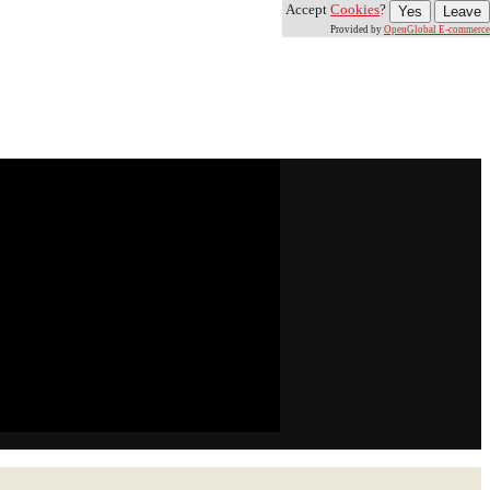
Accept
Cookies
?
Yes
Leave
Provided by
OpenGlobal E-commerce