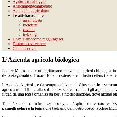
Agriturismo
alloggio
Agricamping
campeggio
Azienda
bioagricoltura
Le attività
cosa fare
arrampicata
bicicletta
cavallo
trekking
Dove siamo
come raggiungerci
Dintorni
cosa vedere
Contatti
scrivici
L’Azienda agricola biologica
Podere Mulinaccio è un agriturismo in azienda agricola biologica in
della stagionalità
. L'azienda ha un'estensione di tredici ettari, tra ter
L'Azienda Agricola, è da sempre coltivata da Giuseppe,
interament
agricola non si limita alla sola coltivazione, ma a tutti gli aspetti del
filtrati da una fossa organizzata per la fitodepurazione, dove alcune p
Tutta l’azienda ha un indirizzo ecologico: l’agriturismo è stato realizz
pannelli solari e la legna
che tagliamo dal nostro bosco. Podere Mulin